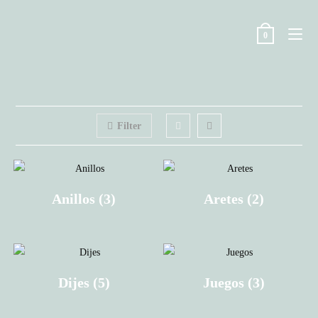
Skip
to
0
content
Filter
Anillos
(3)
Aretes
(2)
Dijes
(5)
Juegos
(3)