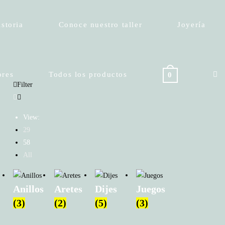
istoria
Conoce nuestro taller
Joyería
ores
Todos los productos
0
Tog
Filter
View:
webs
29
58
All
sear
Anillos
Aretes
Dijes
Juegos
(3)
(2)
(5)
(3)