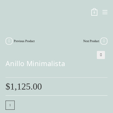
Skip
to
0
content
Previous Product
Next Product
Anillo Minimalista
🔍
$
1,125.00
Anillo
Minimalista