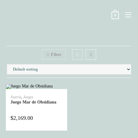
Skip
to
0
content
Filter
SELECT OPTIONS
Joyería
,
Juegos
Juego Mar de Obsidiana
$
2,169.00